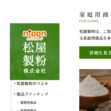
家庭用商
FOR HOME
松屋製粉は、ご家
る家庭用商品を多
詳細を見
© Matsuya Flour Mills CO., Ltd.
松屋製粉のつよみ
商品ラインナップ
業務用商品
家庭用商品